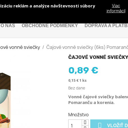
izáciu reklám a analýze návštevnosti súbory
Viac
informácií
O NÁS
OBCHODNÉ PODMIENKY
DOPRAVA A PLAT
jové vonné sviečky
Čajové vonné sviečky (6ks) Pomaranč
ČAJOVÉ VONNÉ SVIEČKY
0,89 €
0,15 € 1 ks
Bez dane
Vonné čajové sviečky balen
Pomaranču a korenia.
Množstvo

VLOŽIŤ 