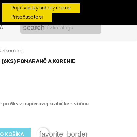
shopping_cart

Košík
(0)
Prihlásiť sa
Prijať všetky súbory cookie
Prispôsobte si
search
BA
 a korenie
 (6KS) POMARANČ A KORENIE
é po 6ks v papierovej krabičke s vôňou
favorite_border
DO KOŠÍKA