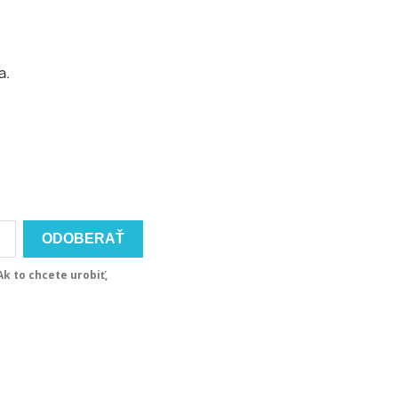
a.
k to chcete urobiť,