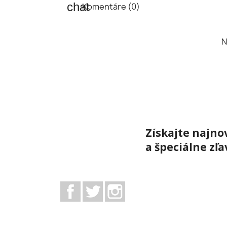
Komentáre (0)
N
Získajte najno
a špeciálne zľa
Facebook
Twitter
Instagram