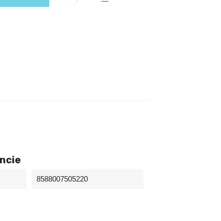
encie
8588007505220