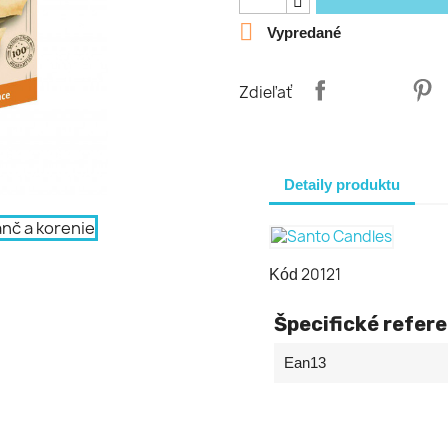

Vypredané
Zdieľať
Detaily produktu
20121
Kód
Špecifické refer
Ean13