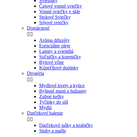
Svietniky
Čajové vonné sviečky
Vonné sviečky v skle
Stolové Sviečky
Sójové sviečky
Domácnosť


Aróma difuzéry
Esenciálne oleje
Lampy a svietidlá
Soľničky a koreničky
Bytové vône
Kúpeľňové doplnky
Drogéria


Mydlové kvety a kytice
Bylinné masti a balzamy
Zubné kefky
Tyčinky do uší
Mydlá
Darčekové balenie


Darčekové tašky a krabičky
Stuhy a mašle