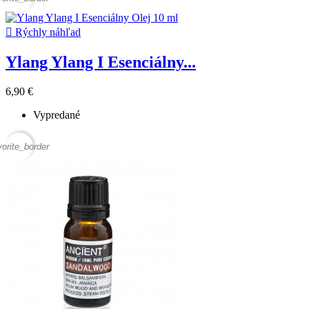

Rýchly náhľad
Ylang Ylang I Esenciálny...
6,90 €
Vypredané
vorite_border