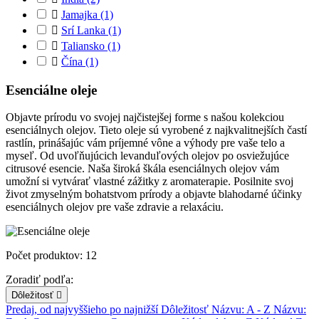

Jamajka
(1)

Srí Lanka
(1)

Taliansko
(1)

Čína
(1)
Esenciálne oleje
Objavte prírodu vo svojej najčistejšej forme s našou kolekciou
esenciálnych olejov. Tieto oleje sú vyrobené z najkvalitnejších častí
rastlín, prinášajúc vám príjemné vône a výhody pre vaše telo a
myseľ. Od uvoľňujúcich levanduľových olejov po osviežujúce
citrusové esencie. Naša široká škála esenciálnych olejov vám
umožní si vytvárať vlastné zážitky z aromaterapie. Posilnite svoj
život zmyselným bohatstvom prírody a objavte blahodarné účinky
esenciálnych olejov pre vaše zdravie a relaxáciu.
Počet produktov: 12
Zoradiť podľa:
Dôležitosť

Predaj, od najvyššieho po najnižší
Dôležitosť
Názvu: A - Z
Názvu: