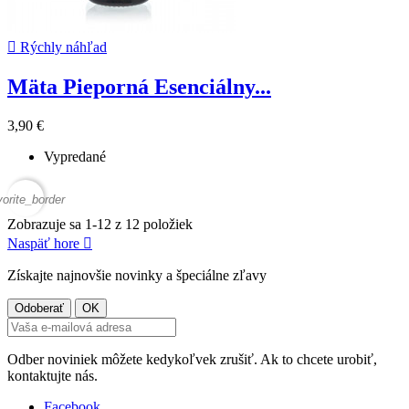

Rýchly náhľad
Mäta Pieporná Esenciálny...
3,90 €
Vypredané
vorite_border
Zobrazuje sa 1-12 z 12 položiek
Naspäť hore

Získajte najnovšie novinky a špeciálne zľavy
Odber noviniek môžete kedykoľvek zrušiť. Ak to chcete urobiť,
kontaktujte nás.
Facebook