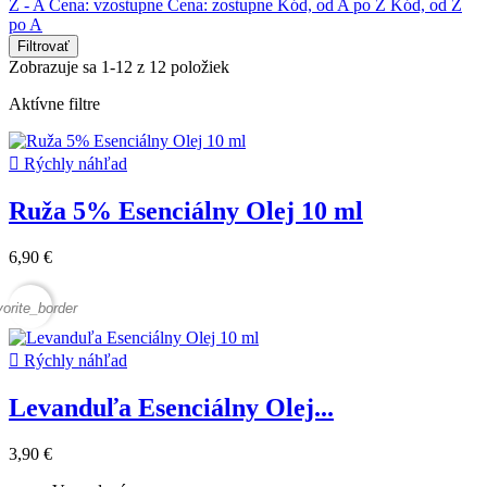
Z - A
Cena: vzostupne
Cena: zostupne
Kód, od A po Z
Kód, od Z
po A
Filtrovať
Zobrazuje sa 1-12 z 12 položiek
Aktívne filtre

Rýchly náhľad
Ruža 5% Esenciálny Olej 10 ml
6,90 €
vorite_border

Rýchly náhľad
Levanduľa Esenciálny Olej...
3,90 €