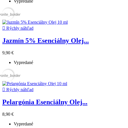
Vypredané
vorite_border

Rýchly náhľad
Jazmín 5% Esenciálny Olej...
9,90 €
Vypredané
vorite_border

Rýchly náhľad
Pelargónia Esenciálny Olej...
8,90 €
Vypredané