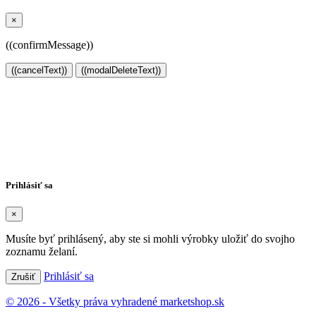
×
((confirmMessage))
((cancelText))
((modalDeleteText))
Vytvoriť zoznam želaní
×
Názov zoznamu želaní
Zrušiť
Vytvoriť zoznam želaní
Prihlásiť sa
×
Musíte byť prihlásený, aby ste si mohli výrobky uložiť do svojho
zoznamu želaní.
Prihlásiť sa
Zrušiť
© 2026 - Všetky práva vyhradené marketshop.sk