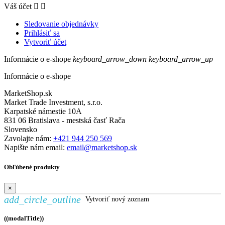
Váš účet


Sledovanie objednávky
Prihlásiť sa
Vytvoriť účet
Informácie o e-shope
keyboard_arrow_down
keyboard_arrow_up
Informácie o e-shope
MarketShop.sk
Market Trade Investment, s.r.o.
Karpatské námestie 10A
831 06 Bratislava - mestská časť Rača
Slovensko
Zavolajte nám:
+421 944 250 569
Napište nám email:
email@marketshop.sk
Obľúbené produkty
×
add_circle_outline
Vytvoriť nový zoznam
((modalTitle))