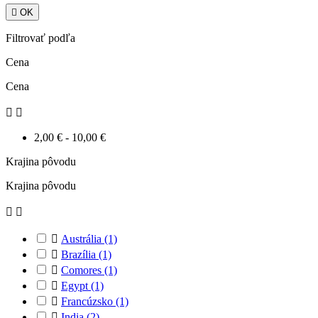

OK
Filtrovať podľa
Cena
Cena


2,00 € - 10,00 €
Krajina pôvodu
Krajina pôvodu



Austrália
(1)

Brazília
(1)

Comores
(1)

Egypt
(1)

Francúzsko
(1)

India
(2)