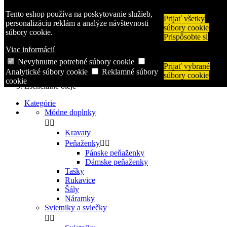

Tento eshop používa na poskytovanie služieb,
Prijať všetky
shopping_cart
Košík
(0)
personalizáciu reklám a analýze návštevnosti
súbory cookie

Prihlásiť sa
súbory cookie.
Prispôsobte si
search
Viac informácií
Nevyhnutne potrebné súbory cookie
Prijať vybrané
Úvodná stránka
Analytické súbory cookie
Reklamné súbory
súbory cookie
Domácnosť
cookie
Esenciálne oleje
Kategórie
Módne doplnky


Kravaty
Peňaženky


Pánske peňaženky
Dámske peňaženky
Tašky
Rukavice
Šály
Náramky
Svietniky a sviečky

