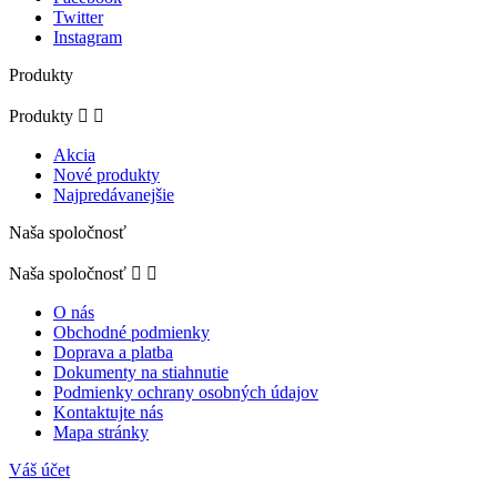
Twitter
Instagram
Produkty
Produkty


Akcia
Nové produkty
Najpredávanejšie
Naša spoločnosť
Naša spoločnosť


O nás
Obchodné podmienky
Doprava a platba
Dokumenty na stiahnutie
Podmienky ochrany osobných údajov
Kontaktujte nás
Mapa stránky
Váš účet