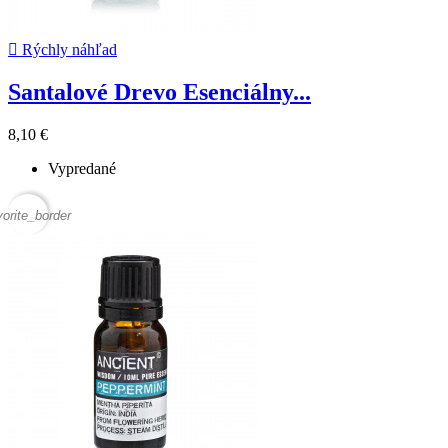

Rýchly náhľad
Santalové Drevo Esenciálny...
8,10 €
Vypredané
vorite_border