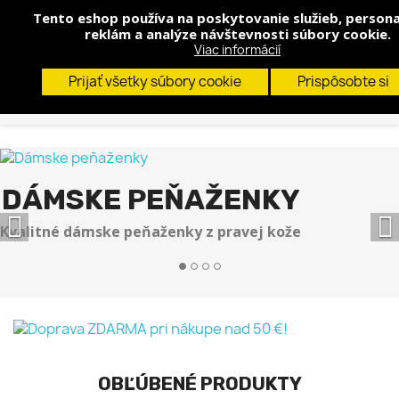
Tento eshop používa na poskytovanie služieb, persona
shopp


(0)
reklám a analýze návštevnosti súbory cookie.
Viac informácií
search
Prijať všetky súbory cookie
Prispôsobte si


PÁNSKE PEŇAŽENKY
Kvalitné pánske peňaženky z pravej kože
OBĽÚBENÉ PRODUKTY