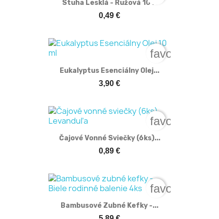
Stuha Lesklá - Ružová 10 M
0,49 €
favorite_bord
Eukalyptus Esenciálny Olej...
3,90 €
favorite_bord
Čajové Vonné Sviečky (6ks)...
0,89 €
favorite_bord
Bambusové Zubné Kefky -...
5,89 €