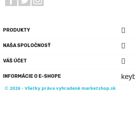

PRODUKTY

NAŠA SPOLOČNOSŤ

VÁŠ ÚČET
key
INFORMÁCIE O E-SHOPE
© 2026 - Všetky práva vyhradené marketshop.sk