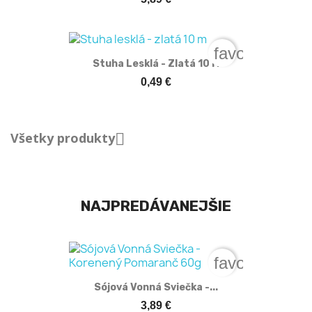
favorite_bord
Stuha Lesklá - Zlatá 10 M
0,49 €
Všetky produkty

NAJPREDÁVANEJŠIE
favorite_bord
Sójová Vonná Sviečka -...
3,89 €