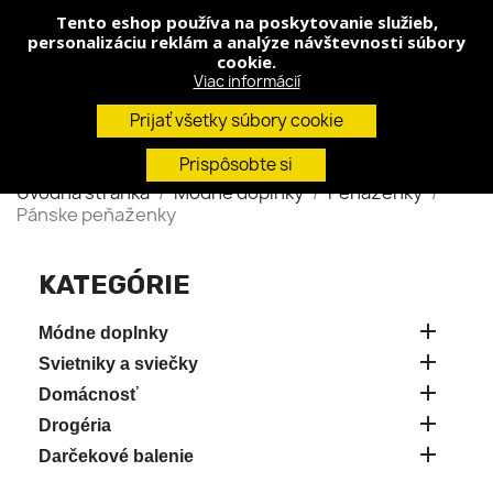
Tento eshop používa na poskytovanie služieb,
shopping_cart


(0)
personalizáciu reklám a analýze návštevnosti súbory
cookie.
Viac informácií
search
Prijať všetky súbory cookie
Prispôsobte si
Úvodná stránka
Módne doplnky
Peňaženky
Pánske peňaženky
KATEGÓRIE

Módne doplnky

Svietniky a sviečky

Domácnosť

Drogéria

Darčekové balenie