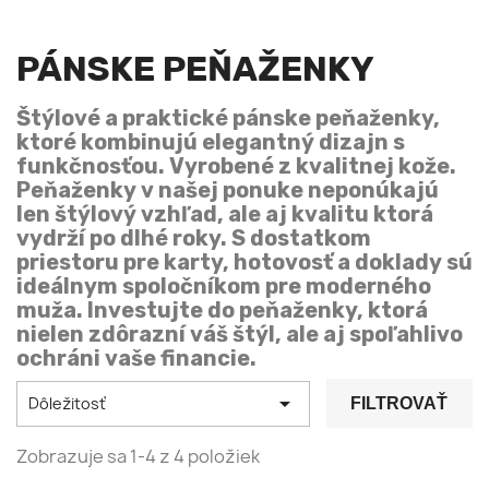
PÁNSKE PEŇAŽENKY
Štýlové a praktické pánske peňaženky,
ktoré kombinujú elegantný dizajn s
funkčnosťou. Vyrobené z kvalitnej kože.
Peňaženky v našej ponuke neponúkajú
len štýlový vzhľad, ale aj kvalitu ktorá
vydrží po dlhé roky. S dostatkom
priestoru pre karty, hotovosť a doklady sú
ideálnym spoločníkom pre moderného
muža. Investujte do peňaženky, ktorá
nielen zdôrazní váš štýl, ale aj spoľahlivo
ochráni vaše financie.

Dôležitosť
FILTROVAŤ
Zobrazuje sa 1-4 z 4 položiek