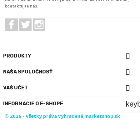
kontaktujte nás.
Facebook
Twitter
Instagram

PRODUKTY

NAŠA SPOLOČNOSŤ

VÁŠ ÚČET
key
INFORMÁCIE O E-SHOPE
© 2026 - Všetky práva vyhradené marketshop.sk