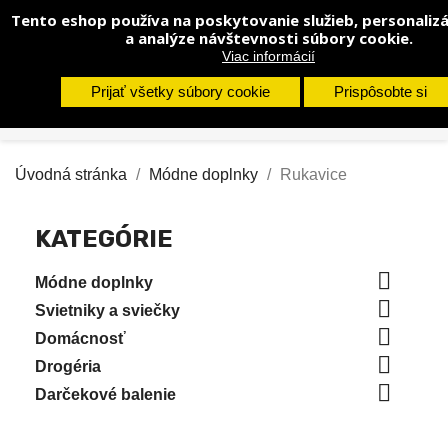
Tento eshop používa na poskytovanie služieb, personalizá
shopp


(0)
a analýze návštevnosti súbory cookie.
Viac informácií
search
Prijať všetky súbory cookie
Prispôsobte si
Úvodná stránka
Módne doplnky
Rukavice
KATEGÓRIE

Módne doplnky

Svietniky a sviečky

Domácnosť

Drogéria

Darčekové balenie