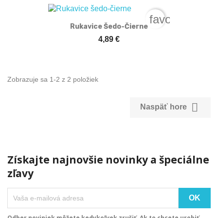
favorite_bord
Rukavice Šedo-Čierne
4,89 €
Zobrazuje sa 1-2 z 2 položiek

Naspäť hore
Získajte najnovšie novinky a špeciálne
zľavy
Odber noviniek môžete kedykoľvek zrušiť. Ak to chcete urobiť,