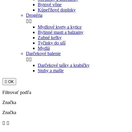
Bytové vône
Kúpeľňové doplnky
Drogéria


Mydlové kvety a kytice
Bylinné masti a balzamy
Zubné kefky
Tyčinky do uší
Mydlá
Darčekové balenie


Darčekové tašky a krabičky
Stuhy a mašle

OK
Filtrovať podľa
Značka
Značka

