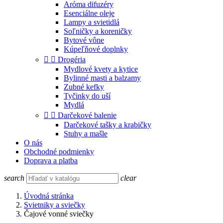
Aróma difuzéry
Esenciálne oleje
Lampy a svietidlá
Soľničky a koreničky
Bytové vône
Kúpeľňové doplnky


Drogéria
Mydlové kvety a kytice
Bylinné masti a balzamy
Zubné kefky
Tyčinky do uší
Mydlá


Darčekové balenie
Darčekové tašky a krabičky
Stuhy a mašle
O nás
Obchodné podmienky
Doprava a platba
search
clear
Úvodná stránka
Svietniky a sviečky
Čajové vonné sviečky