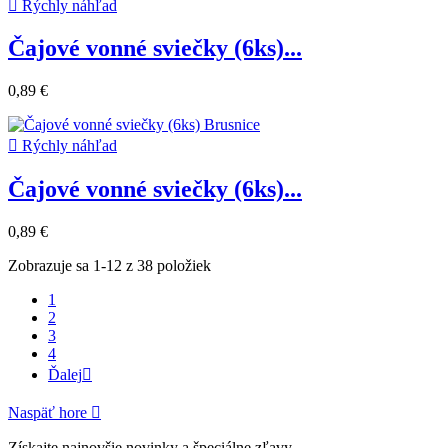

Rýchly náhľad
Čajové vonné sviečky (6ks)...
0,89 €

Rýchly náhľad
Čajové vonné sviečky (6ks)...
0,89 €
Zobrazuje sa 1-12 z 38 položiek
1
2
3
4
Ďalej

Naspäť hore

Získajte najnovšie novinky a špeciálne zľavy