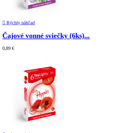

Rýchly náhľad
Čajové vonné sviečky (6ks)...
0,89 €