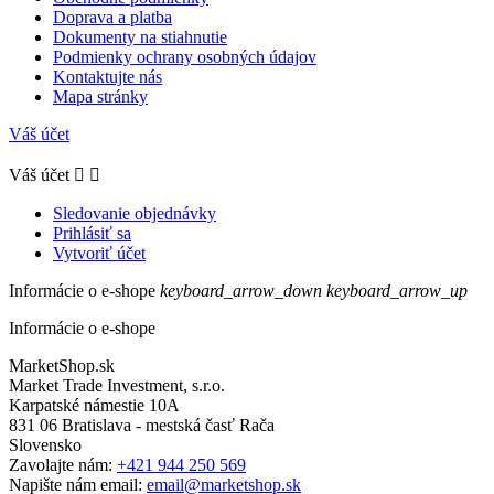
Doprava a platba
Dokumenty na stiahnutie
Podmienky ochrany osobných údajov
Kontaktujte nás
Mapa stránky
Váš účet
Váš účet


Sledovanie objednávky
Prihlásiť sa
Vytvoriť účet
Informácie o e-shope
keyboard_arrow_down
keyboard_arrow_up
Informácie o e-shope
MarketShop.sk
Market Trade Investment, s.r.o.
Karpatské námestie 10A
831 06 Bratislava - mestská časť Rača
Slovensko
Zavolajte nám:
+421 944 250 569
Napište nám email:
email@marketshop.sk