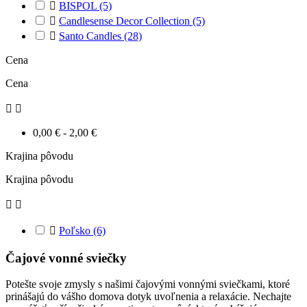

BISPOL
(5)

Candlesense Decor Collection
(5)

Santo Candles
(28)
Cena
Cena


0,00 € - 2,00 €
Krajina pôvodu
Krajina pôvodu



Poľsko
(6)
Čajové vonné sviečky
Potešte svoje zmysly s našimi čajovými vonnými sviečkami, ktoré
prinášajú do vášho domova dotyk uvoľnenia a relaxácie. Nechajte