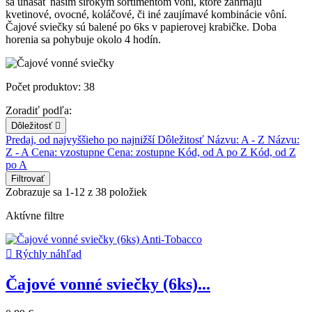
sa unášať naším širokým sortimentom vôní, ktoré zahŕňajú
kvetinové, ovocné, koláčové, či iné zaujímavé kombinácie vôní.
Čajové sviečky sú balené po 6ks v papierovej krabičke. Doba
horenia sa pohybuje okolo 4 hodín.
Počet produktov: 38
Zoradiť podľa:
Dôležitosť

Predaj, od najvyššieho po najnižší
Dôležitosť
Názvu: A - Z
Názvu:
Z - A
Cena: vzostupne
Cena: zostupne
Kód, od A po Z
Kód, od Z
po A
Filtrovať
Zobrazuje sa 1-12 z 38 položiek
Aktívne filtre

Rýchly náhľad
Čajové vonné sviečky (6ks)...