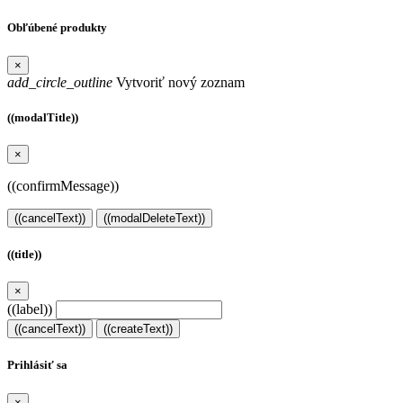
Obľúbené produkty
×
add_circle_outline
Vytvoriť nový zoznam
((modalTitle))
×
((confirmMessage))
((cancelText))
((modalDeleteText))
((title))
×
((label))
((cancelText))
((createText))
Prihlásiť sa
×