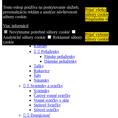
Zavolajte nám:
+421 944 250 569
Tento eshop používa na poskytovanie služieb,
Prijať všetky

Prihlásiť sa
personalizáciu reklám a analýze návštevnosti
súbory cookie
shopping_cart
Košík
(0)
súbory cookie.
Prispôsobte si

Viac informácií
Nevyhnutne potrebné súbory cookie
Prijať vybrané


Kategórie
Analytické súbory cookie
Reklamné súbory
súbory cookie


Módne doplnky
cookie
Kravaty


Peňaženky
Pánske peňaženky
Dámske peňaženky
Tašky
Rukavice
Šály
Náramky


Svietniky a sviečky
Svietniky
Čajové vonné sviečky
Vonné sviečky v skle
Stolové Sviečky
Sójové sviečky


Domácnosť