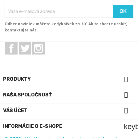
Odber noviniek môžete kedykoľvek zrušiť. Ak to chcete urobiť,
kontaktujte nás.
Facebook
Twitter
Instagram

PRODUKTY

NAŠA SPOLOČNOSŤ

VÁŠ ÚČET
key
INFORMÁCIE O E-SHOPE