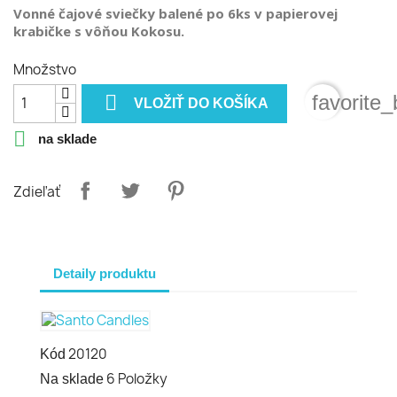
Vonné čajové sviečky balené po 6ks v papierovej
krabičke s vôňou Kokosu.
Množstvo

favorite_
VLOŽIŤ DO KOŠÍKA

na sklade
Zdieľať
Detaily produktu
20120
Kód
6 Položky
Na sklade