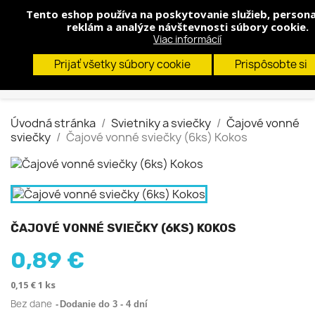
Tento eshop používa na poskytovanie služieb, persona
shopp


(0)
reklám a analýze návštevnosti súbory cookie.
Viac informácií
search
Prijať všetky súbory cookie
Prispôsobte si
Úvodná stránka
Svietniky a sviečky
Čajové vonné
sviečky
Čajové vonné sviečky (6ks) Kokos
ČAJOVÉ VONNÉ SVIEČKY (6KS) KOKOS
0,89 €
0,15 € 1 ks
Bez dane
Dodanie do 3 - 4 dní