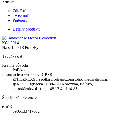
Zdieľať
Zdieľať
Tweetnuť
Pinterest
Detaily produktu
Kód
20141
Na sklade
13 Položky
Tabuľka dát
Krajina pôvodu
Poľsko
Informácie o výrobcovi GPSR
ZNICZPLAST spółka z ograniczoną odpowiedzialnością
sp.k., ul. Trębacka 11 38-420 Korczyna, Poľsko,
biuro@zniczplast.pl, +48 13 42 194 23
Špecifické referencie
ean13
5905133717632