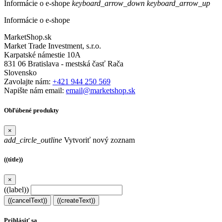
Informácie o e-shope
keyboard_arrow_down
keyboard_arrow_up
Informácie o e-shope
MarketShop.sk
Market Trade Investment, s.r.o.
Karpatské námestie 10A
831 06 Bratislava - mestská časť Rača
Slovensko
Zavolajte nám:
+421 944 250 569
Napište nám email:
email@marketshop.sk
Obľúbené produkty
×
add_circle_outline
Vytvoriť nový zoznam
((title))
×
((label))
((cancelText))
((createText))
Prihlásiť sa