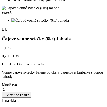
search


Čajové vonné sviečky (6ks) Jahoda
1,19 €
0,20 € 1 ks
Bez dane
Dodanie do 3 - 4 dní
Vonné čajové sviečky balené po 6ks v papierovej krabičke s vôňou
Jahody.
Množstvo

Vložiť do košíka

na sklade