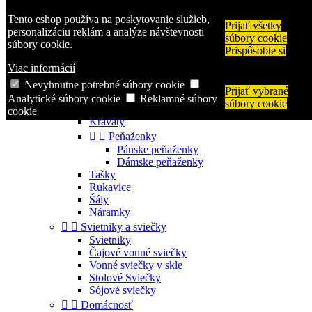
Zavolajte nám:
+421 944 250 569
Tento eshop používa na poskytovanie služieb,
Prijať všetky

Prihlásiť sa
personalizáciu reklám a analýze návštevnosti
súbory cookie
shopping_cart
Košík
(0)
súbory cookie.
Prispôsobte si

Viac informácií
Nevyhnutne potrebné súbory cookie
Prijať vybrané


Kategórie
Analytické súbory cookie
Reklamné súbory
súbory cookie


Módne doplnky
cookie
Kravaty


Peňaženky
Pánske peňaženky
Dámske peňaženky
Tašky
Rukavice
Šály
Náramky


Svietniky a sviečky
Svietniky
Čajové vonné sviečky
Vonné sviečky v skle
Stolové Sviečky
Sójové sviečky


Domácnosť