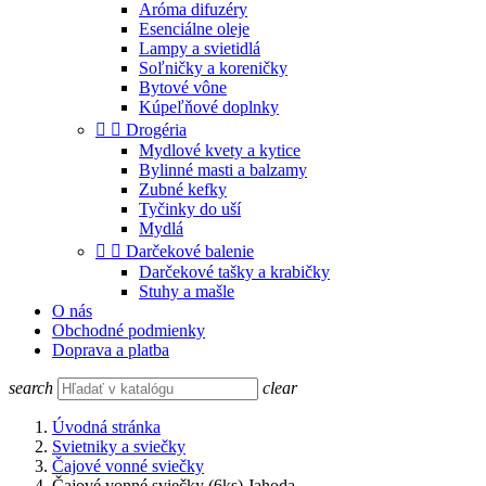
Aróma difuzéry
Esenciálne oleje
Lampy a svietidlá
Soľničky a koreničky
Bytové vône
Kúpeľňové doplnky


Drogéria
Mydlové kvety a kytice
Bylinné masti a balzamy
Zubné kefky
Tyčinky do uší
Mydlá


Darčekové balenie
Darčekové tašky a krabičky
Stuhy a mašle
O nás
Obchodné podmienky
Doprava a platba
search
clear
Úvodná stránka
Svietniky a sviečky
Čajové vonné sviečky
Čajové vonné sviečky (6ks) Jahoda