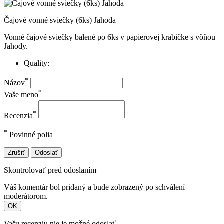
Čajové vonné sviečky (6ks) Jahoda
Vonné čajové sviečky balené po 6ks v papierovej krabičke s vôňou
Jahody.
Quality:
*
Názov
*
Vaše meno
*
Recenzia
*
Povinné polia
Zrušiť
Odoslať
Skontrolovať pred odoslaním
Váš komentár bol pridaný a bude zobrazený po schválení
moderátorom.
OK
Vašu recenziu nie je možné odoslať