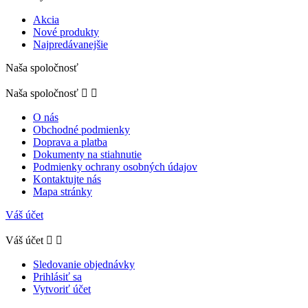
Akcia
Nové produkty
Najpredávanejšie
Naša spoločnosť
Naša spoločnosť


O nás
Obchodné podmienky
Doprava a platba
Dokumenty na stiahnutie
Podmienky ochrany osobných údajov
Kontaktujte nás
Mapa stránky
Váš účet
Váš účet


Sledovanie objednávky
Prihlásiť sa
Vytvoriť účet