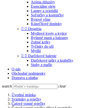
Aróma difuzéry
Esenciálne oleje
Lampy a svietidlá
Soľničky a koreničky
Bytové vône
Kúpeľňové doplnky


Drogéria
Mydlové kvety a kytice
Bylinné masti a balzamy
Zubné kefky
Tyčinky do uší
Mydlá


Darčekové balenie
Darčekové tašky a krabičky
Stuhy a mašle
O nás
Obchodné podmienky
Doprava a platba
search
clear
Úvodná stránka
Svietniky a sviečky
Čajové vonné sviečky
Čajové vonné sviečky (6ks) Levanduľa