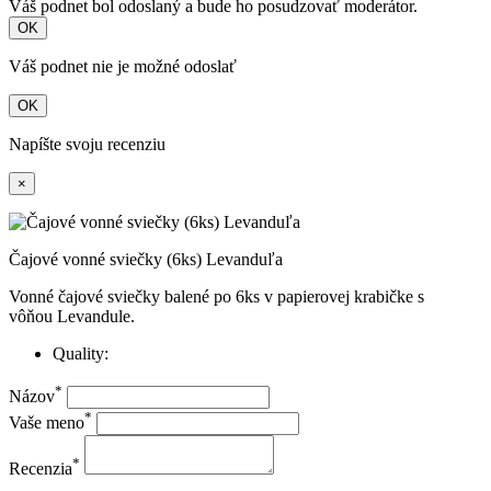
Váš podnet bol odoslaný a bude ho posudzovať moderátor.
OK
Váš podnet nie je možné odoslať
OK
Napíšte svoju recenziu
×
Čajové vonné sviečky (6ks) Levanduľa
Vonné čajové sviečky balené po 6ks v papierovej krabičke s
vôňou Levandule.
Quality:
*
Názov
*
Vaše meno
*
Recenzia