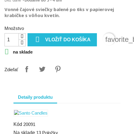
Bez dane
Dodanie do 3 - 4 dní
Vonné čajové sviečky balené po 6ks v papierovej
krabičke s vôňou kvetín.
Množstvo

favorite_
VLOŽIŤ DO KOŠÍKA

na sklade
Zdieľať
Detaily produktu
Kód
20091
Na sklade
13 Položky