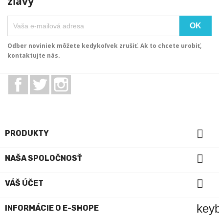
zľavy
Odber noviniek môžete kedykoľvek zrušiť. Ak to chcete urobiť,
kontaktujte nás.
Facebook
Twitter
Instagram

PRODUKTY

NAŠA SPOLOČNOSŤ

VÁŠ ÚČET
key
INFORMÁCIE O E-SHOPE