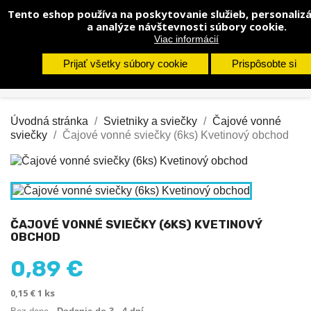
Tento eshop používa na poskytovanie služieb, personalizá
shopp


(0)
a analýze návštevnosti súbory cookie.
Viac informácií
search
Prijať všetky súbory cookie
Prispôsobte si
Úvodná stránka
Svietniky a sviečky
Čajové vonné
sviečky
Čajové vonné sviečky (6ks) Kvetinový obchod
ČAJOVÉ VONNÉ SVIEČKY (6KS) KVETINOVÝ
OBCHOD
0,89 €
0,15 € 1 ks