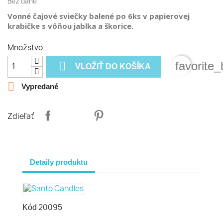
Bez dane
Vonné čajové sviečky balené po 6ks v papierovej
krabičke s vôňou jablka a škorice.
Množstvo

favorite_
VLOŽIŤ DO KOŠÍKA

Vypredané
Zdieľať
Detaily produktu
20095
Kód