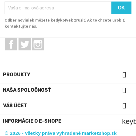
Odber noviniek môžete kedykoľvek zrušiť. Ak to chcete urobiť,
kontaktujte nás.
Facebook
Twitter
Instagram

PRODUKTY

NAŠA SPOLOČNOSŤ

VÁŠ ÚČET
key
INFORMÁCIE O E-SHOPE
© 2026 - Všetky práva vyhradené marketshop.sk