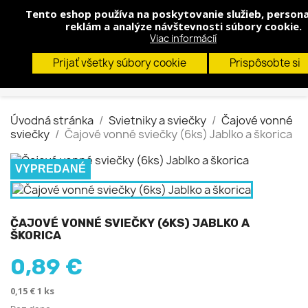
Tento eshop používa na poskytovanie služieb, persona
shopp


(0)
reklám a analýze návštevnosti súbory cookie.
Viac informácií
search
Prijať všetky súbory cookie
Prispôsobte si
Úvodná stránka
Svietniky a sviečky
Čajové vonné
sviečky
Čajové vonné sviečky (6ks) Jablko a škorica
VYPREDANÉ
ČAJOVÉ VONNÉ SVIEČKY (6KS) JABLKO A
ŠKORICA
0,89 €
0,15 € 1 ks