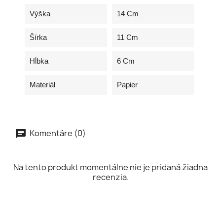
Výška
14 Cm
Šírka
11 Cm
Hĺbka
6 Cm
Materiál
Papier
Komentáre (0)
Na tento produkt momentálne nie je pridaná žiadna
recenzia.