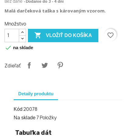
Bez dane
Dodanie do 3 - 4 dní
Malá darčeková taška s károvaným vzorom.
Množstvo

favorite_border
VLOŽIŤ DO KOŠÍKA

na sklade
Zdieľať
Detaily produktu
20078
Kód
7 Položky
Na sklade
Tabuľka dát