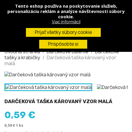
Tento eshop používa na poskytovanie služieb,
shopping_cart


(0)
personalizáciu reklám a analýze návštevnosti súbory
cookie.
Viac informácií
search
Prijať všetky súbory cookie
Prispôsobte si
Úvodná stránka
Darčekové balenie
Darčekové
tašky a krabičky
Darčeková taška károvaný vzor
malá
DARČEKOVÁ TAŠKA KÁROVANÝ VZOR MALÁ
0,59 €
0,59 € 1 ks