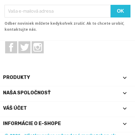
Odber noviniek môžete kedykoľvek zrušiť. Ak to chcete urobiť,
kontaktujte nás.
Facebook
Twitter
Instagram

PRODUKTY

NAŠA SPOLOČNOSŤ

VÁŠ ÚČET
keyboard_arrow_down
INFORMÁCIE O E-SHOPE