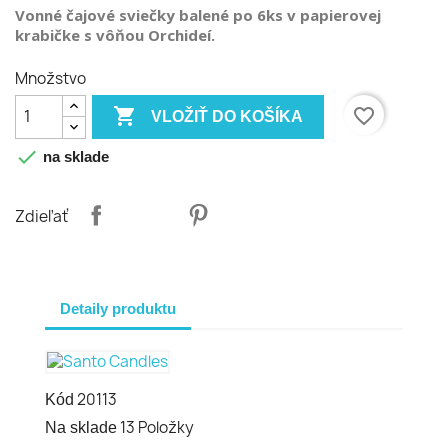
Vonné čajové sviečky balené po 6ks v papierovej
krabičke s vôňou Orchideí.
Množstvo

favorite_border
VLOŽIŤ DO KOŠÍKA

na sklade
Zdieľať
Detaily produktu
20113
Kód
13 Položky
Na sklade