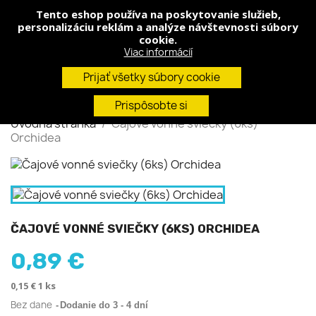
Tento eshop používa na poskytovanie služieb,
shopping_cart


(0)
personalizáciu reklám a analýze návštevnosti súbory
cookie.
Viac informácií
search
Prijať všetky súbory cookie
Prispôsobte si
Úvodná stránka
Čajové vonné sviečky (6ks)
Orchidea
ČAJOVÉ VONNÉ SVIEČKY (6KS) ORCHIDEA
0,89 €
0,15 € 1 ks
Bez dane
Dodanie do 3 - 4 dní