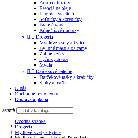
Aróma difuzéry
Esenciálne oleje
Lampy a svietidlá
Soľničky a koreničky
Bytové vône
Kúpeľňové doplnky


Drogéria
Mydlové kvety a kytice
Bylinné masti a balzamy
Zubné kefky
Tyčinky do uší
Mydlá


Darčekové balenie
Darčekové tašky a krabičky
Stuhy a mašle
O nás
Obchodné podmienky
Doprava a platba
search
Úvodná stránka
Drogéria
Mydlové kvety a kytice
Mydlové Kvety – Levanduľové Ruže