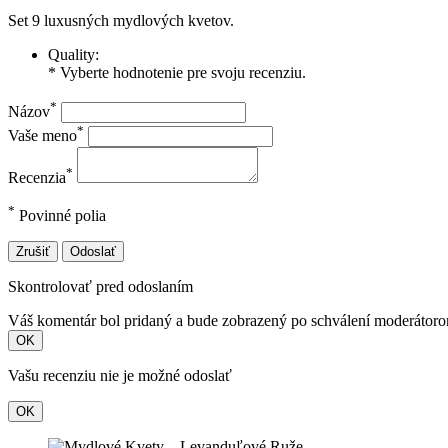
Set 9 luxusných mydlových kvetov.
Quality:
* Vyberte hodnotenie pre svoju recenziu.
*
Názov
*
Vaše meno
*
Recenzia
*
Povinné polia
Zrušiť
Odoslať
Skontrolovať pred odoslaním
Váš komentár bol pridaný a bude zobrazený po schválení moderátor
OK
Vašu recenziu nie je možné odoslať
OK