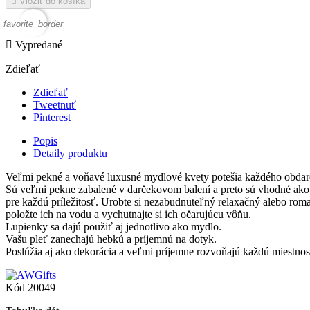

Vložiť do košíka
favorite_border

Vypredané
Zdieľať
Zdieľať
Tweetnuť
Pinterest
Popis
Detaily produktu
Veľmi pekné a voňavé luxusné mydlové kvety potešia každého obda
Sú veľmi pekne zabalené v darčekovom balení a preto sú vhodné ako
pre každú príležitosť. Urobte si nezabudnuteľný relaxačný alebo rom
položte ich na vodu a vychutnajte si ich očarujúcu vôňu.
Lupienky sa dajú použiť aj jednotlivo ako mydlo.
Vašu pleť zanechajú hebkú a príjemnú na dotyk.
Poslúžia aj ako dekorácia a veľmi príjemne rozvoňajú každú miestnos
Kód
20049