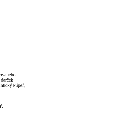
rovaného.
 darček
antický kúpeľ,
ť.