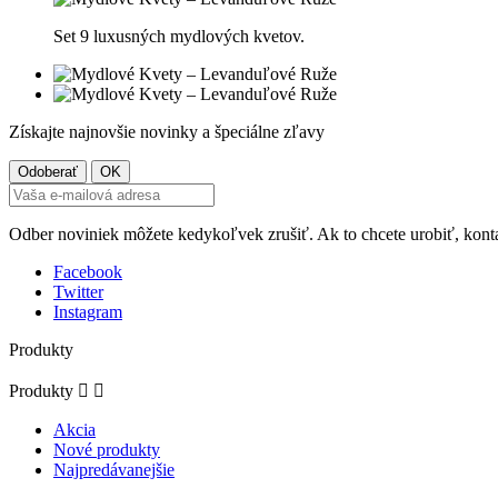
Set 9 luxusných mydlových kvetov.
Získajte najnovšie novinky a špeciálne zľavy
Odber noviniek môžete kedykoľvek zrušiť. Ak to chcete urobiť, konta
Facebook
Twitter
Instagram
Produkty
Produkty


Akcia
Nové produkty
Najpredávanejšie