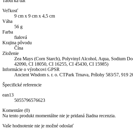
Tabuľka dát
Veľkosť
9 cm x 9 cm x 4,5 cm
Váha
56 g
Farba
fialová
Krajina pôvodu
Čína
Zloženie
Zea Mays (Corn Starch), Polyvinyl Alcohol, Aqua, Sodium Do
42090, CI 18050, CI 16255, CI 45430, CI 15985)
Informácie o výrobcovi GPSR
Ancient Wisdom s. r. o. CTPark Trnava, Prílohy 583/57, 919 
Špecifické referencie
ean13
5055796576623
Komentáre (0)
Na tento produkt momentálne nie je pridaná žiadna recenzia.
Vaše hodnotenie nie je možné odoslať