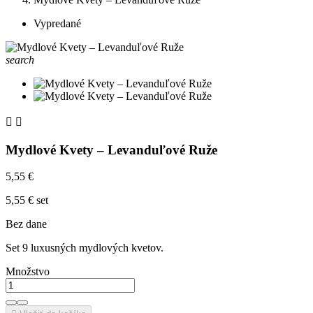
Vypredané
search


Mydlové Kvety – Levanduľové Ruže
5,55 €
5,55 € set
Bez dane
Set 9 luxusných mydlových kvetov.
Množstvo