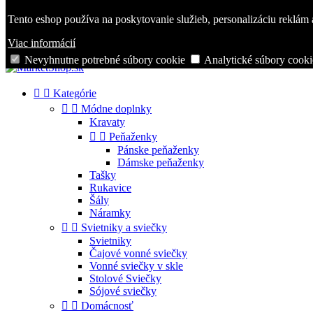
Zavolajte nám:
+421 944 250 569
Tento eshop používa na poskytovanie služieb, personalizáciu reklám 

Prihlásiť sa
shopping_cart
Košík
(0)
Viac informácií

Nevyhnutne potrebné súbory cookie
Analytické súbory cooki


Kategórie


Módne doplnky
Kravaty


Peňaženky
Pánske peňaženky
Dámske peňaženky
Tašky
Rukavice
Šály
Náramky


Svietniky a sviečky
Svietniky
Čajové vonné sviečky
Vonné sviečky v skle
Stolové Sviečky
Sójové sviečky


Domácnosť