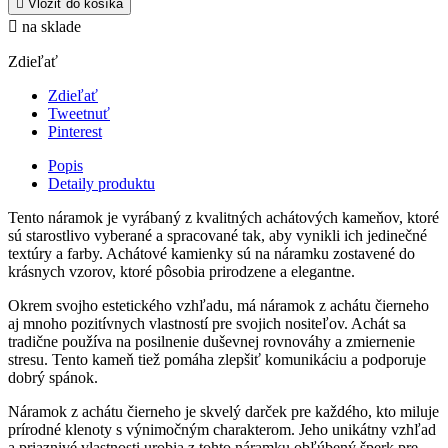

Vložiť do košíka

na sklade
Zdieľať
Zdieľať
Tweetnuť
Pinterest
Popis
Detaily produktu
Tento náramok je vyrábaný z kvalitných achátových kameňov, ktoré
sú starostlivo vyberané a spracované tak, aby vynikli ich jedinečné
textúry a farby. Achátové kamienky sú na náramku zostavené do
krásnych vzorov, ktoré pôsobia prirodzene a elegantne.
Okrem svojho estetického vzhľadu, má náramok z achátu čierneho
aj mnoho pozitívnych vlastností pre svojich nositeľov. Achát sa
tradične používa na posilnenie duševnej rovnováhy a zmiernenie
stresu. Tento kameň tiež pomáha zlepšiť komunikáciu a podporuje
dobrý spánok.
Náramok z achátu čierneho je skvelý darček pre každého, kto miluje
prírodné klenoty s výnimočným charakterom. Jeho unikátny vzhľad
a priaznivé vlastnosti urobia z tohto náramku obľúbený šperk pre