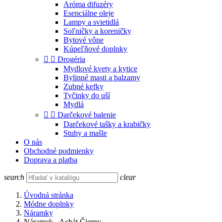
Aróma difuzéry
Esenciálne oleje
Lampy a svietidlá
Soľničky a koreničky
Bytové vône
Kúpeľňové doplnky


Drogéria
Mydlové kvety a kytice
Bylinné masti a balzamy
Zubné kefky
Tyčinky do uší
Mydlá


Darčekové balenie
Darčekové tašky a krabičky
Stuhy a mašle
O nás
Obchodné podmienky
Doprava a platba
search
clear
Úvodná stránka
Módne doplnky
Náramky
Náramok - Achát Čierny