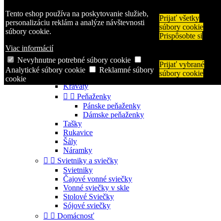
Zavolajte nám:
+421 944 250 569
Tento eshop používa na poskytovanie služieb,
Prijať všetky

Prihlásiť sa
personalizáciu reklám a analýze návštevnosti
súbory cookie
shopping_cart
Košík
(0)
súbory cookie.
Prispôsobte si

Viac informácií
Nevyhnutne potrebné súbory cookie
Prijať vybrané


Kategórie
Analytické súbory cookie
Reklamné súbory
súbory cookie


Módne doplnky
cookie
Kravaty


Peňaženky
Pánske peňaženky
Dámske peňaženky
Tašky
Rukavice
Šály
Náramky


Svietniky a sviečky
Svietniky
Čajové vonné sviečky
Vonné sviečky v skle
Stolové Sviečky
Sójové sviečky


Domácnosť