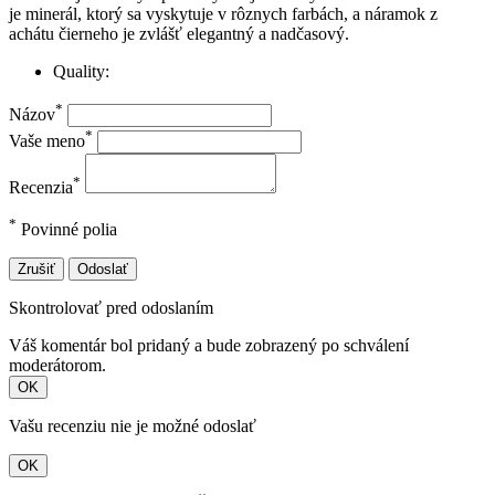
je minerál, ktorý sa vyskytuje v rôznych farbách, a náramok z
achátu čierneho je zvlášť elegantný a nadčasový.
Quality:
*
Názov
*
Vaše meno
*
Recenzia
*
Povinné polia
Zrušiť
Odoslať
Skontrolovať pred odoslaním
Váš komentár bol pridaný a bude zobrazený po schválení
moderátorom.
OK
Vašu recenziu nie je možné odoslať
OK