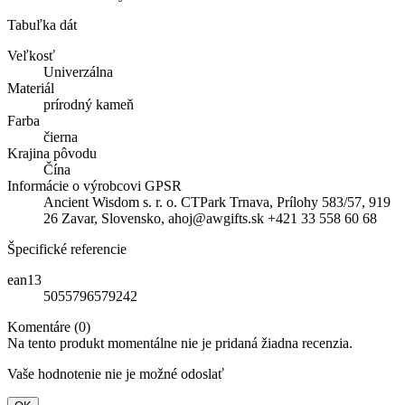
Tabuľka dát
Veľkosť
Univerzálna
Materiál
prírodný kameň
Farba
čierna
Krajina pôvodu
Čína
Informácie o výrobcovi GPSR
Ancient Wisdom s. r. o. CTPark Trnava, Prílohy 583/57, 919
26 Zavar, Slovensko, ahoj@awgifts.sk +421 33 558 60 68
Špecifické referencie
ean13
5055796579242
Komentáre (0)
Na tento produkt momentálne nie je pridaná žiadna recenzia.
Vaše hodnotenie nie je možné odoslať