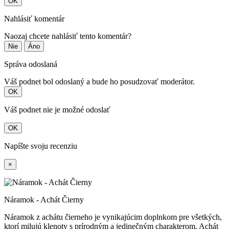
OK
Nahlásiť komentár
Naozaj chcete nahlásiť tento komentár?
Nie
Áno
Správa odoslaná
Váš podnet bol odoslaný a bude ho posudzovať moderátor.
OK
Váš podnet nie je možné odoslať
OK
Napíšte svoju recenziu
×
Náramok - Achát Čierny
Náramok z achátu čierneho je vynikajúcim doplnkom pre všetkých,
ktorí milujú klenoty s prírodným a jedinečným charakterom. Achát