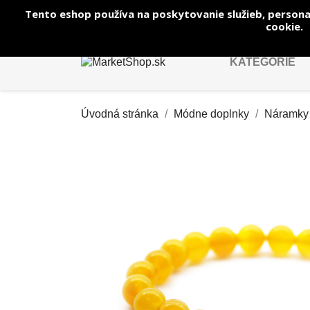
Tento eshop používa na poskytovanie služieb, persona
Zavolajte nám:
+421 944 250 569
cookie.
KATEGÓRIE
Úvodná stránka
Módne doplnky
Náramky