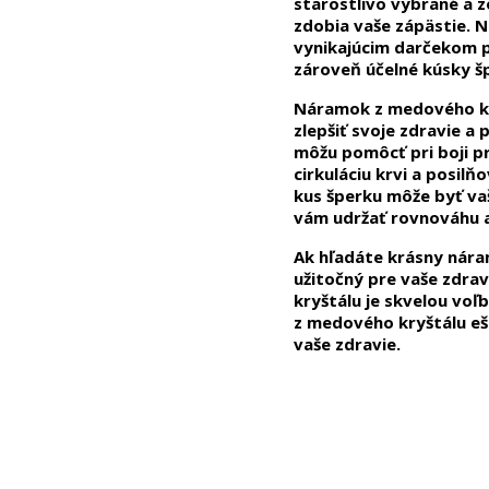
starostlivo vybrané a 
zdobia vaše zápästie.
vynikajúcim darčekom p
zároveň účelné kúsky š
Náramok z medového kry
zlepšiť svoje zdravie a
môžu pomôcť pri boji pr
cirkuláciu krvi a posil
kus šperku môže byť v
vám udržať rovnováhu a
Ak hľadáte krásny náramo
užitočný pre vaše zdra
kryštálu je skvelou voľ
z medového kryštálu ešt
vaše zdravie.