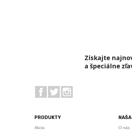
Získajte najno
a špeciálne zľa
Facebook
Twitter
Instagram
PRODUKTY
NAŠA
Akcia
O nás