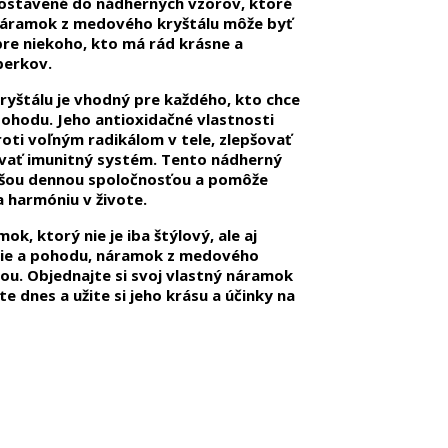
zostavené do nádherných vzorov, ktoré
 Náramok z medového kryštálu môže byť
re niekoho, kto má rád krásne a
perkov.
štálu je vhodný pre každého, kto chce
 pohodu. Jeho antioxidačné vlastnosti
oti voľným radikálom v tele, zlepšovať
ňovať imunitný systém. Tento nádherný
ašou dennou spoločnosťou a pomôže
 harmóniu v živote.
k, ktorý nie je iba štýlový, ale aj
vie a pohodu, náramok z medového
bou. Objednajte si svoj vlastný náramok
e dnes a užite si jeho krásu a účinky na