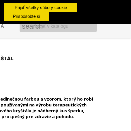
shopping_cart

Košík
(0)
Prijať všetky súbory cookie
Prihlásiť sa
Prispôsobte si
search
BA
YŠTÁL
jedinečnou farbou a vzorom, ktorý ho robí
používanými na výrobu terapeutických
ého kryštálu je nádherný kus šperku,
aj prospešný pre zdravie a pohodu.