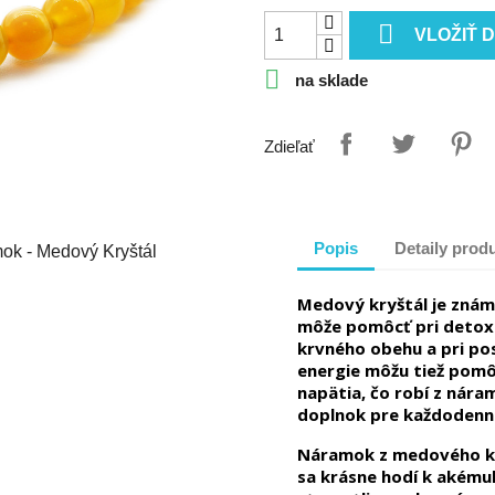

VLOŽIŤ 

na sklade
Zdieľať
Popis
Detaily prod
Medový kryštál je známy
môže pomôcť pri detoxik
krvného obehu a pri po
energie môžu tiež pomôc
napätia, čo robí z nár
doplnok pre každodenné
Náramok z medového kr
sa krásne hodí k akémuk