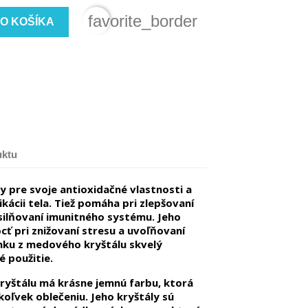
favorite_border
DO KOŠÍKA
uktu
 pre svoje antioxidačné vlastnosti a
ácii tela. Tiež pomáha pri zlepšovaní
silňovaní imunitného systému. Jeho
ť pri znižovaní stresu a uvoľňovaní
amku z medového kryštálu skvelý
 použitie.
yštálu má krásne jemnú farbu, ktorá
oľvek oblečeniu. Jeho kryštály sú