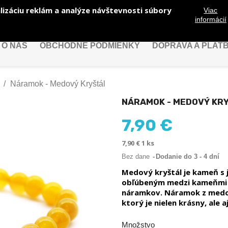
lizáciu reklám a analýze návštevnosti súbory
Viac
informácií
O NÁS
OBCHODNÉ PODMIENKY
DOPRAVA A PLAT
Náramok - Medový Kryštál
NÁRAMOK - MEDOVÝ KR
7,90 €
7,90 € 1 ks
Bez dane
Dodanie do 3 - 4 dní
Medový kryštál je kameň s 
obľúbeným medzi kameňmi 
náramkov. Náramok z medov
ktorý je nielen krásny, ale 
Množstvo