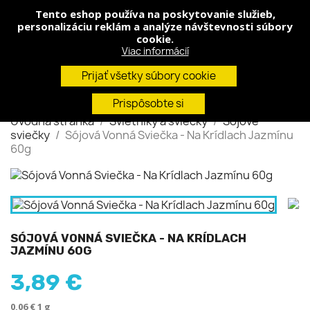
Tento eshop používa na poskytovanie služieb,
shopping_cart


(0)
personalizáciu reklám a analýze návštevnosti súbory
cookie.
Viac informácií
search
Prijať všetky súbory cookie
Prispôsobte si
Úvodná stránka
Svietniky a sviečky
Sójové
sviečky
Sójová Vonná Sviečka - Na Krídlach Jazmínu
60g
SÓJOVÁ VONNÁ SVIEČKA - NA KRÍDLACH
JAZMÍNU 60G
3,89 €
0,06 € 1 g