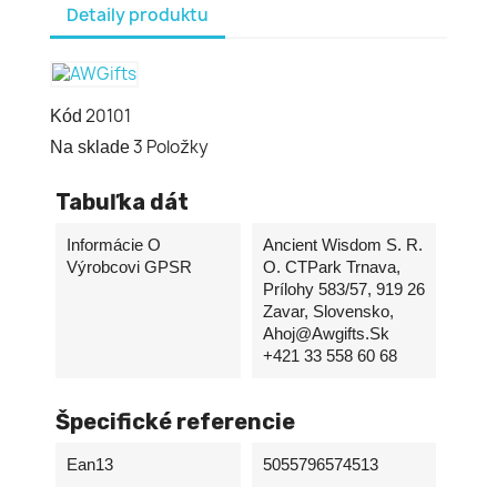
Detaily produktu
20101
Kód
3 Položky
Na sklade
Tabuľka dát
Informácie O
Ancient Wisdom S. R.
Výrobcovi GPSR
O. CTPark Trnava,
Prílohy 583/57, 919 26
Zavar, Slovensko,
Ahoj@awgifts.sk
+421 33 558 60 68
Špecifické referencie
Ean13
5055796574513