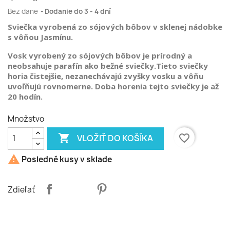
Bez dane
Dodanie do 3 - 4 dní
Sviečka vyrobená zo sójových bôbov v sklenej nádobke
s vôňou Jasmínu.
Vosk vyrobený zo sójových bôbov je prírodný a
neobsahuje parafín ako bežné sviečky.Tieto sviečky
horia čistejšie, nezanechávajú zvyšky vosku a vôňu
uvoľňujú rovnomerne. Doba horenia tejto sviečky je až
20 hodín.
Množstvo

favorite_border
VLOŽIŤ DO KOŠÍKA

Posledné kusy v sklade
Zdieľať