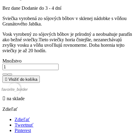
Bez dane
Dodanie do 3 - 4 dní
Sviečka vyrobená zo sójových bôbov v sklenej nádobke s vôňou
Granátového Jablka.
Vosk vyrobený zo sójových bôbov je prírodný a neobsahuje parafín
ako bežné sviečky.Tieto sviečky horia čistejšie, nezanechávajú
zvyšky vosku a vôňu uvoľňujú rovnomerne. Doba horenia tejto
sviečky je až 20 hodín.
Množstvo

Vložiť do košíka
favorite_border

na sklade
Zdieľať
Zdieľať
Tweetnuť
Pinterest