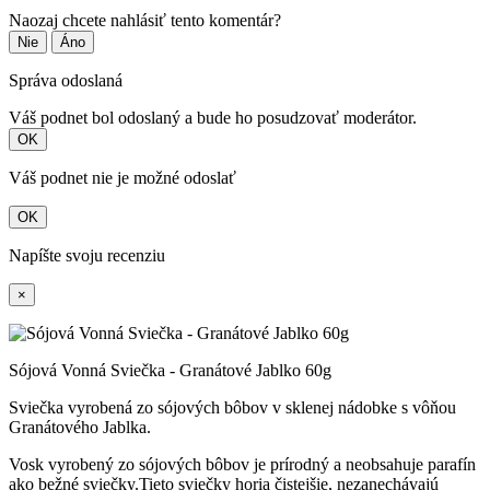
Naozaj chcete nahlásiť tento komentár?
Nie
Áno
Správa odoslaná
Váš podnet bol odoslaný a bude ho posudzovať moderátor.
OK
Váš podnet nie je možné odoslať
OK
Napíšte svoju recenziu
×
Sójová Vonná Sviečka - Granátové Jablko 60g
Sviečka vyrobená zo sójových bôbov v sklenej nádobke s vôňou
Granátového Jablka.
Vosk vyrobený zo sójových bôbov je prírodný a neobsahuje parafín
ako bežné sviečky.Tieto sviečky horia čistejšie, nezanechávajú