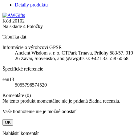
Detaily produktu
Kód
20102
Na sklade
4 Položky
Tabuľka dát
Informácie o výrobcovi GPSR
Ancient Wisdom s. r. o. CTPark Trnava, Prílohy 583/57, 919
26 Zavar, Slovensko, ahoj@awgifts.sk +421 33 558 60 68
Špecifické referencie
ean13
5055796574520
Komentáre (0)
Na tento produkt momentálne nie je pridaná žiadna recenzia.
Vaše hodnotenie nie je možné odoslať
OK
Nahlásiť komentár