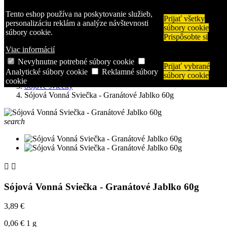

Tento eshop používa na poskytovanie služieb,
Prijať všetky
shopping_cart
Košík
(0)
personalizáciu reklám a analýze návštevnosti
súbory cookie

Prihlásiť sa
súbory cookie.
Prispôsobte si
search
Viac informácií
Nevyhnutne potrebné súbory cookie
Prijať vybrané
Úvodná stránka
Analytické súbory cookie
Reklamné súbory
súbory cookie
Svietniky a sviečky
cookie
Sójové sviečky
Sójová Vonná Sviečka - Granátové Jablko 60g
search


Sójová Vonná Sviečka - Granátové Jablko 60g
3,89 €
0,06 € 1 g