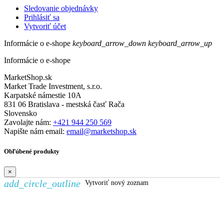
Sledovanie objednávky
Prihlásiť sa
Vytvoriť účet
Informácie o e-shope
keyboard_arrow_down
keyboard_arrow_up
Informácie o e-shope
MarketShop.sk
Market Trade Investment, s.r.o.
Karpatské námestie 10A
831 06 Bratislava - mestská časť Rača
Slovensko
Zavolajte nám:
+421 944 250 569
Napište nám email:
email@marketshop.sk
Obľúbené produkty
×
add_circle_outline
Vytvoriť nový zoznam
Vytvoriť zoznam želaní
×