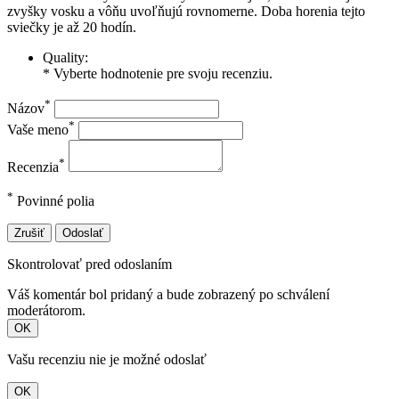
zvyšky vosku a vôňu uvoľňujú rovnomerne. Doba horenia tejto
sviečky je až 20 hodín.
Quality:
* Vyberte hodnotenie pre svoju recenziu.
*
Názov
*
Vaše meno
*
Recenzia
*
Povinné polia
Zrušiť
Odoslať
Skontrolovať pred odoslaním
Váš komentár bol pridaný a bude zobrazený po schválení
moderátorom.
OK
Vašu recenziu nie je možné odoslať
OK