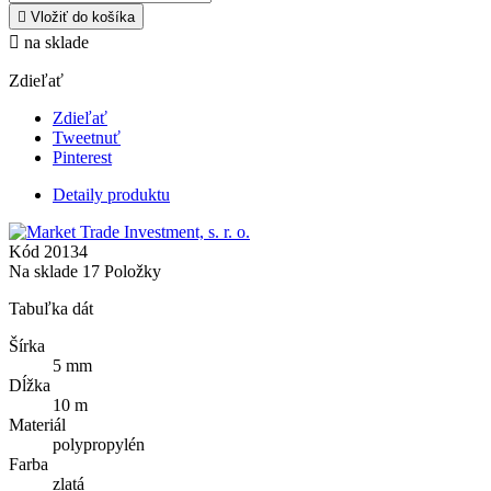

Vložiť do košíka

na sklade
Zdieľať
Zdieľať
Tweetnuť
Pinterest
Detaily produktu
Kód
20134
Na sklade
17 Položky
Tabuľka dát
Šírka
5 mm
Dĺžka
10 m
Materiál
polypropylén
Farba
zlatá