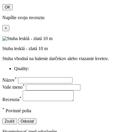
OK
Napíšte svoju recenziu
×
Stuha lesklá - zlatá 10 m
Stuha vhodná na balenie darčekov alebo viazanie kvetov.
Quality:
*
Názov
*
Vaše meno
*
Recenzia
*
Povinné polia
Zrušiť
Odoslať
Skontrolovať pred odoslaním