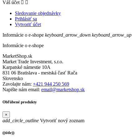
Váš účet


Sledovanie objednávky
Prihlásiť sa
Vytvoriť účet
Informácie o e-shope
keyboard_arrow_down
keyboard_arrow_up
Informácie o e-shope
MarketShop.sk
Market Trade Investment, s.r.o.
Karpatské námestie 10A
831 06 Bratislava - mestská časť Rača
Slovensko
Zavolajte nám:
+421 944 250 569
Napište nám email:
email@marketshop.sk
Obľúbené produkty
×
add_circle_outline
Vytvoriť nový zoznam
((title))