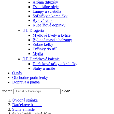
Aróma difuzéry
Esenciálne oleje
Lampy a svietidlá
Soľničky a koreničky
Bytové vône
Kúpeľňové doplnky


Drogéria
Mydlové kvety a kytice
Bylinné masti a balzamy
Zubné kefky
Tyčinky do uší
Mydlá


Darčekové balenie
Darčekové tašky a krabičky
Stuhy a mašle
O nás
Obchodné podmienky
Doprava a platba
search
clear
Úvodná stránka
Darčekové balenie
Stuhy a mašle
Stuha lesklá - zlatá 10 m