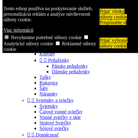
Zavolajte nám:
+421 944 250 569
Tento eshop používa na poskytovanie služieb,
Prijať všetky

Prihlásiť sa
personalizáciu reklám a analýze návštevnosti
súbory cookie
shopping_cart
Košík
(0)
súbory cookie.
Prispôsobte si

Viac informácií
Nevyhnutne potrebné súbory cookie
Prijať vybrané


Kategórie
Analytické súbory cookie
Reklamné súbory
súbory cookie


Módne doplnky
cookie
Kravaty


Peňaženky
Pánske peňaženky
Dámske peňaženky
Tašky
Rukavice
Šály
Náramky


Svietniky a sviečky
Svietniky
Čajové vonné sviečky
Vonné sviečky v skle
Stolové Sviečky
Sójové sviečky


Domácnosť