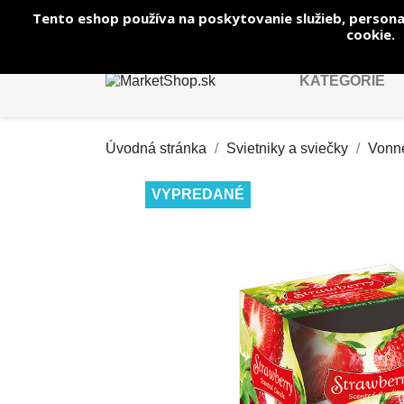
Tento eshop používa na poskytovanie služieb, persona
Zavolajte nám:
+421 944 250 569
cookie.
KATEGÓRIE
Úvodná stránka
Svietniky a sviečky
Vonné
VYPREDANÉ