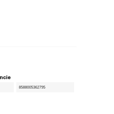
encie
8588005362795