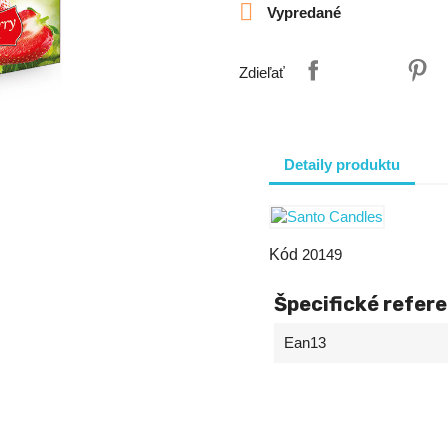

Vypredané
Zdieľať
Detaily produktu
Kód
20149
Špecifické refer
Ean13