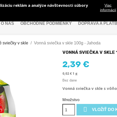
lizáciu reklám a analýze návštevnosti súbory
Viac
informácií
O NÁS
OBCHODNÉ PODMIENKY
DOPRAVA A PLAT
 sviečky v skle
Vonná sviečka v skle 100g - Jahoda
VONNÁ SVIEČKA V SKLE 
2,39 €
0,02 € 1 g
Bez dane
Vonná sviečka v skle s vôň
Množstvo

VLOŽIŤ DO 