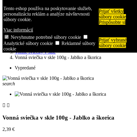

Tento eshop používa na poskytovanie služieb,
Prijať všetky
shopping_cart
Košík
(0)
personalizáciu reklám a analýze návštevnosti
súbory cookie

Prihlásiť sa
súbory cookie.
Prispôsobte si
search
Viac informácií
Nevyhnutne potrebné súbory cookie
Prijať vybrané
Úvodná stránka
Analytické súbory cookie
Reklamné súbory
súbory cookie
Svietniky a sviečky
cookie
Vonné sviečky v skle
Vonná sviečka v skle 100g - Jablko a škorica
Vypredané
search


Vonná sviečka v skle 100g - Jablko a škorica
2,39 €