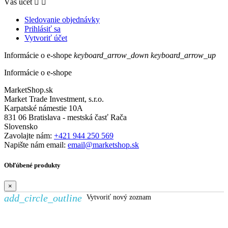
Váš účet


Sledovanie objednávky
Prihlásiť sa
Vytvoriť účet
Informácie o e-shope
keyboard_arrow_down
keyboard_arrow_up
Informácie o e-shope
MarketShop.sk
Market Trade Investment, s.r.o.
Karpatské námestie 10A
831 06 Bratislava - mestská časť Rača
Slovensko
Zavolajte nám:
+421 944 250 569
Napište nám email:
email@marketshop.sk
Obľúbené produkty
×
add_circle_outline
Vytvoriť nový zoznam
Vytvoriť zoznam želaní