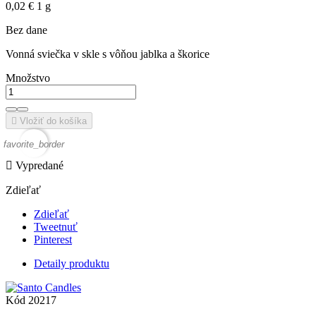
0,02 € 1 g
Bez dane
Vonná sviečka v skle s vôňou jablka a škorice
Množstvo

Vložiť do košíka
favorite_border

Vypredané
Zdieľať
Zdieľať
Tweetnuť
Pinterest
Detaily produktu
Kód
20217