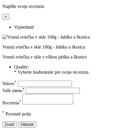
Napíšte svoju recenziu
×
Vypredané
Vonná sviečka v skle 100g - Jablko a škorica
Vonná sviečka v skle s vôňou jablka a škorice
Quality:
* Vyberte hodnotenie pre svoju recenziu.
*
Názov
*
Vaše meno
*
Recenzia
*
Povinné polia
Zrušiť
Odoslať