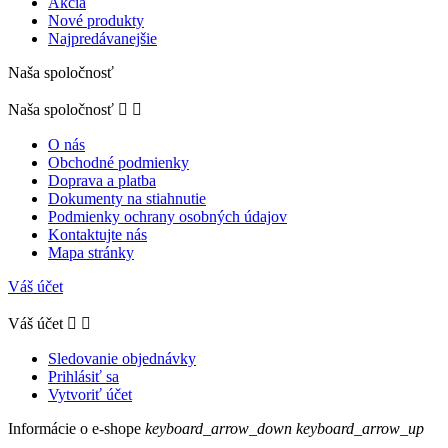
Akcia
Nové produkty
Najpredávanejšie
Naša spoločnosť
Naša spoločnosť


O nás
Obchodné podmienky
Doprava a platba
Dokumenty na stiahnutie
Podmienky ochrany osobných údajov
Kontaktujte nás
Mapa stránky
Váš účet
Váš účet


Sledovanie objednávky
Prihlásiť sa
Vytvoriť účet
Informácie o e-shope
keyboard_arrow_down
keyboard_arrow_up