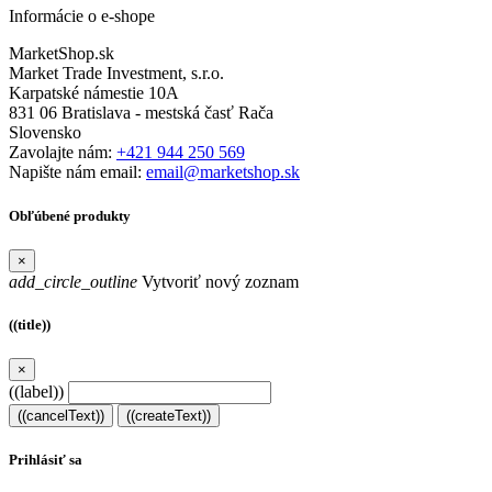
Informácie o e-shope
MarketShop.sk
Market Trade Investment, s.r.o.
Karpatské námestie 10A
831 06 Bratislava - mestská časť Rača
Slovensko
Zavolajte nám:
+421 944 250 569
Napište nám email:
email@marketshop.sk
Obľúbené produkty
×
add_circle_outline
Vytvoriť nový zoznam
((title))
×
((label))
((cancelText))
((createText))
Prihlásiť sa