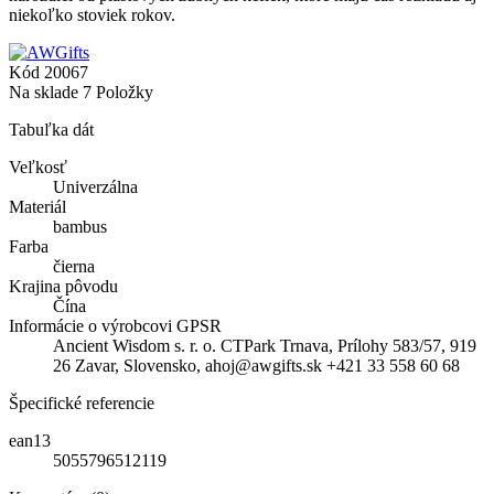
niekoľko stoviek rokov.
Kód
20067
Na sklade
7 Položky
Tabuľka dát
Veľkosť
Univerzálna
Materiál
bambus
Farba
čierna
Krajina pôvodu
Čína
Informácie o výrobcovi GPSR
Ancient Wisdom s. r. o. CTPark Trnava, Prílohy 583/57, 919
26 Zavar, Slovensko, ahoj@awgifts.sk +421 33 558 60 68
Špecifické referencie
ean13
5055796512119