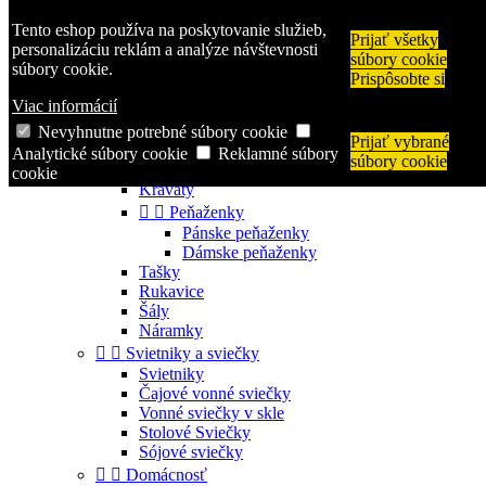
Zavolajte nám:
+421 944 250 569
Tento eshop používa na poskytovanie služieb,
Prijať všetky

Prihlásiť sa
personalizáciu reklám a analýze návštevnosti
súbory cookie
shopping_cart
Košík
(0)
súbory cookie.
Prispôsobte si

Viac informácií
Nevyhnutne potrebné súbory cookie
Prijať vybrané


Kategórie
Analytické súbory cookie
Reklamné súbory
súbory cookie


Módne doplnky
cookie
Kravaty


Peňaženky
Pánske peňaženky
Dámske peňaženky
Tašky
Rukavice
Šály
Náramky


Svietniky a sviečky
Svietniky
Čajové vonné sviečky
Vonné sviečky v skle
Stolové Sviečky
Sójové sviečky


Domácnosť