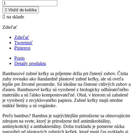

Vložiť do košíka

na sklade
Zdieľať
Zdieľať
Tweetnuť
Pinterest
Popis
Detaily produktu
Bambusové zubné kefky sa príjemne držia pri čistený zubov. Čistia
zuby rovnako ako štandardné plastové zubné kefky, ale sú oveľa
lepšie pre životné prostredie. Sú ideálne na čistenie citlivých zubov a
ďasien. Bambusové kefky sú vyrobené z biologicky odbúrateľného
materiálu a sú ľahko kompostovateľné. Obal, v ktorom sú zabalené
je vyrobený z recyklovaného papiera. Zubné kefky majú stredne
mäkké štetiny a sú vegánske.
Prečo bambus? Bambus je najrýchlejším prirodzene sa obnovujúcim
zdrojom na svete, ktorý je prirodzene tiež antimikrobiálny,
antimykotický a antibakteriálny. Doba rozkladu je pomerne nízka
narozdiel od plastových zubných kefiek, ktoré majú čas rozkladu aj