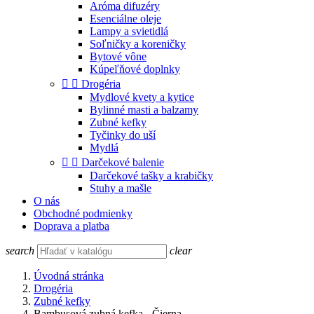
Aróma difuzéry
Esenciálne oleje
Lampy a svietidlá
Soľničky a koreničky
Bytové vône
Kúpeľňové doplnky


Drogéria
Mydlové kvety a kytice
Bylinné masti a balzamy
Zubné kefky
Tyčinky do uší
Mydlá


Darčekové balenie
Darčekové tašky a krabičky
Stuhy a mašle
O nás
Obchodné podmienky
Doprava a platba
search
clear
Úvodná stránka
Drogéria
Zubné kefky
Bambusová zubná kefka - Čierna